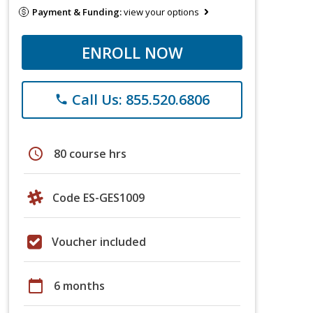
Payment & Funding:
view your options
ENROLL NOW
Call Us: 855.520.6806
phone
schedule
80 course hrs
Code ES-GES1009
Voucher included
calendar_today
6 months