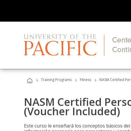
›
›
›
Training Programs
Fitness
NASM Certified Per
NASM Certified Perso
(Voucher Included)
Este curso le enseñará los conceptos básicos del