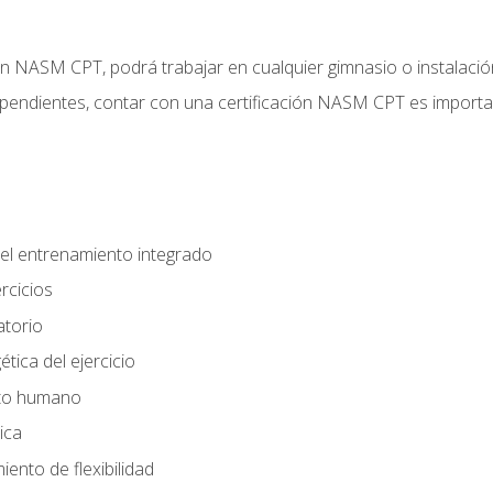
ción NASM CPT, podrá trabajar en cualquier gimnasio o instalaci
endientes, contar con una certificación NASM CPT es important
el entrenamiento integrado
rcicios
atorio
tica del ejercicio
nto humano
ica
ento de flexibilidad