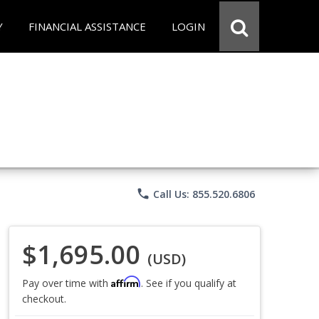
Y
FINANCIAL ASSISTANCE
LOGIN
phone
Call Us: 855.520.6806
$1,695.00
(USD)
Affirm
Pay over time with
. See if you qualify at
checkout.