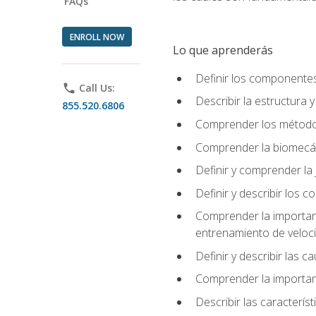
FAQs
ENROLL NOW
Lo que aprenderás
Definir los componente
phone
Call Us:
Describir la estructura 
855.520.6806
Comprender los métodos
Comprender la biomecán
Definir y comprender la 
Definir y describir los
Comprender la importanci
entrenamiento de velocid
Definir y describir las 
Comprender la importanc
Describir las característ