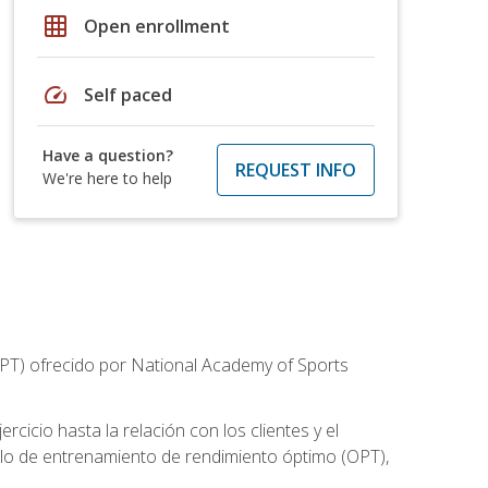
grid_on
Open enrollment
speed
Self paced
Have a question?
REQUEST INFO
We're here to help
CPT) ofrecido por National Academy of Sports
cicio hasta la relación con los clientes y el
elo de entrenamiento de rendimiento óptimo (OPT),