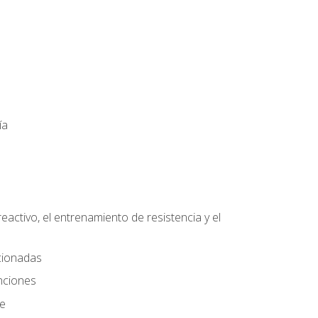
ía
eactivo, el entrenamiento de resistencia y el
ccionadas
nciones
te